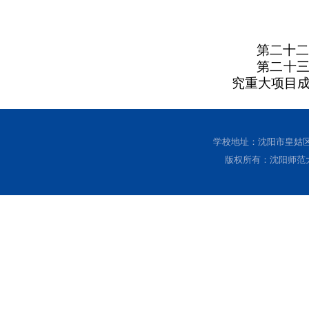
第二十
第二十
究重大项目
学校地址：沈阳市皇姑区黄
版权所有：沈阳师范大