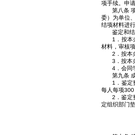
项手续。申
第八条 
委）为单位
结项材料进
鉴定和结
1
．按本
材料
，审核
2
．按本
3
．按本
4
．会同
第九条
1
．
鉴定
每人每项
300
2
．鉴定
定组织部门