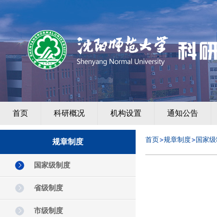
首页
科研概况
机构设置
通知公告
首页
规章制度
国家级
规章制度
国家级制度
省级制度
市级制度