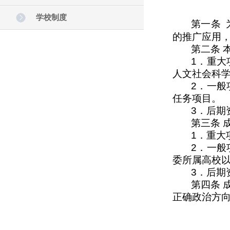
学校制度
第一条
的推广应用
第二条
1
．重大
人文社会科
2
．
一般
任务项目。
3
．后期
第三条 
1
．重大
2
．
一般
委所属高校
3
．
后期
第四条
正确政治方