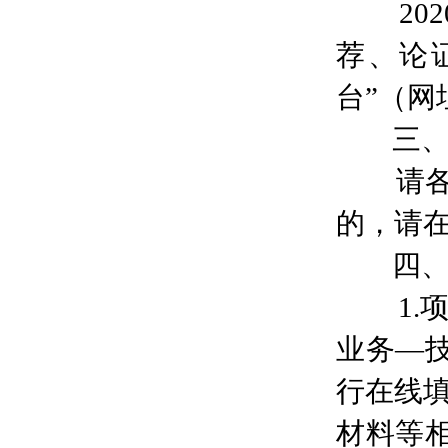
202
荐、论
台”（网
三、
请各单
的，请在
四、
1.项
业务—
行在线
材料等