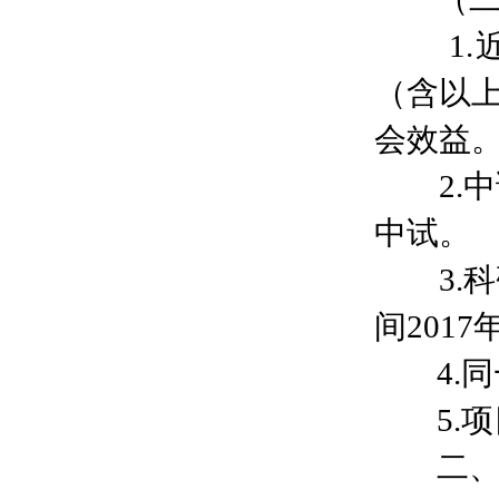
1.近3
（含以
会效益
2.中
中试。
3.科
间201
4.同
5.项
二、