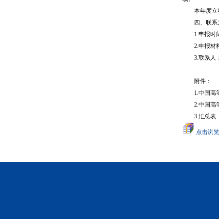
本年度立项课
四、联系
1.申报时间
2.申报材料：
3.联系人：郭
附件：
1.中国高等
2.中国高等
3.汇总表
点击浏