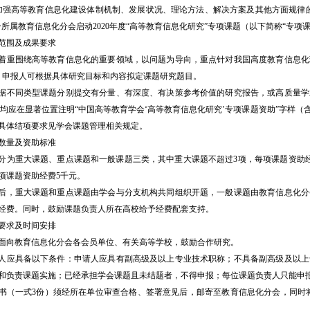
高等教育信息化建设体制机制、发展状况、理论方法、解决方案及其他方面规律的
合所属教育信息化分会启动2020年度“高等教育信息化研究”专项课题（以下简称“专项
围及成果要求
围绕高等教育信息化的重要领域，以问题为导向，重点针对我国高度教育信息化
，申报人可根据具体研究目标和内容拟定课题研究题目。
同类型课题分别提交有分量、有深度、有决策参考价值的研究报告，或高质量学
,均应在显著位置注明“中国高等教育学会‘高等教育信息化研究’专项课题资助”字样
具体结项要求见学会课题管理相关规定。
量及资助标准
重大课题、重点课题和一般课题三类，其中重大课题不超过3项，每项课题资助经费
每项课题资助经费5千元。
重大课题和重点课题由学会与分支机构共同组织开题，一般课题由教育信息化分
经费。同时，鼓励课题负责人所在高校给予经费配套支持。
求及时间安排
向教育信息化分会各会员单位、有关高等学校，鼓励合作研究。
具备以下条件：申请人应具有副高级及以上专业技术职称；不具备副高级及以上
和负责课题实施；已经承担学会课题且未结题者，不得申报；每位课题负责人只能申
一式3份）须经所在单位审查合格、签署意见后，邮寄至教育信息化分会，同时将电子版发