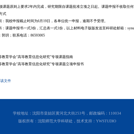
题原则上要求2年内完成，研究期限自课题批准立项之日起。课题申报不收取任何
方式
：我校申报截止时间为6月19日，各单位统一申报，逾期不予受理。
课题申报书一式3份，汇总表一式1份，以上材料电子版版发送至科研处邮箱：synukyc@
玥；联系电话：86593005
教育学会“高等教育信息化研究”专项课题指南
教育学会“高等教育信息化研究”专项课题立项申报书
览该文件
学校地址：沈阳市皇姑区黄河北大街253号，邮政编码：110034
版权所有：沈阳师范大学科研处，技术支持：YWSTUDIO