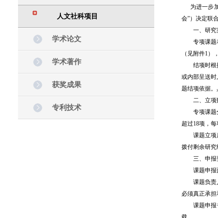
为进一步加强
人文社科项目
会”）决定联
一、研究范
学术论文
专项课题着重
（见附件1）
学术著作
结项时根据不
或内部呈送时
获奖成果
题结项依据。
二、立项数
专利技术
专项课题分为
超过18项，
课题立项后，
拨付剩余研究
三、申报要
课题申报面
课题负责人应
必须真正承担
课题申报书（
载。