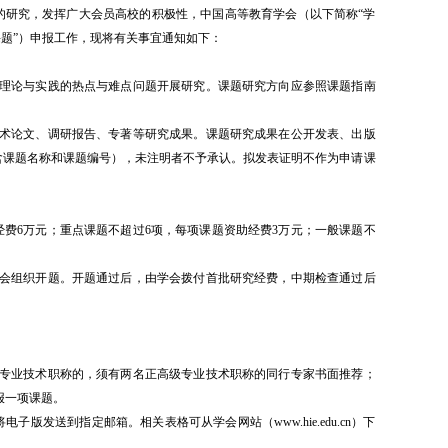
研究，发挥广大会员高校的积极性，中国高等教育学会（以下简称“学
课题”）申报工作，现将有关事宜通知如下：
理论与实践的热点与难点问题开展研究。课题研究方向应参照课题指南
术论文、调研报告、专著等研究成果。课题研究成果在公开发表、出版
（含课题名称和课题编号），未注明者不予承认。拟发表证明不作为申请课
6万元；重点课题不超过6项，每项课题资助经费3万元；一般课题不
会组织开题。开题通过后，由学会拨付首批研究经费，中期检查通过后
专业技术职称的，须有两名正高级专业技术职称的同行专家书面推荐；
报一项课题。
送到指定邮箱。相关表格可从学会网站（www.hie.edu.cn）下