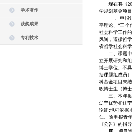
现在将《202
学术著作
学规划基金项
一、申报辽宁
获奖成果
平理论、“三个
社会科学工作
专利技术
风尚，遵循哲
省哲学社会科学
二、课题申请
立开展研究和
博士学位。不
括课题组成员）
科基金项目未
职博士生（博士
三、本年度辽
辽宁优势和辽
论证;也可依
仁。除申报青
《公告》的指导
四、项目资助