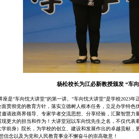
杨松校长为
江必新教
授颁发
“车
讲座是“车向忱大讲堂”的第一讲。“车向忱大讲堂”是学校
2023
年
全面贯彻党的教育方针，落实立德树人根本任务，立足办学特色
过邀请政商界领导、专家学者交流思想、分享经验，汇聚智慧力
展现更大的担当和作为！大讲堂冠以车向忱先生之名，不仅代表
大学前身）院长，为学校的创立、建设和发展作出的卓越贡献，更
理想信念以及为党和人民教育事业不懈奋斗的崇高敬意！