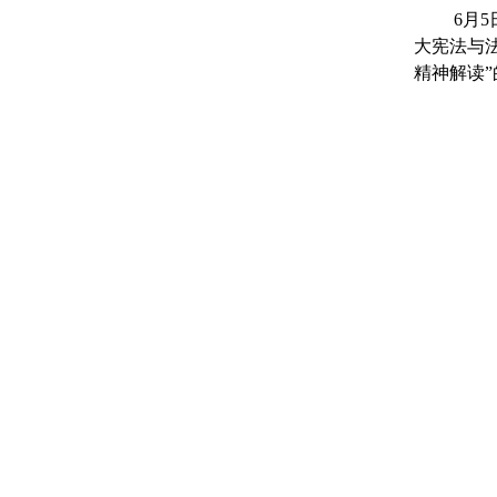
6
月
5
大宪法与
精神解读