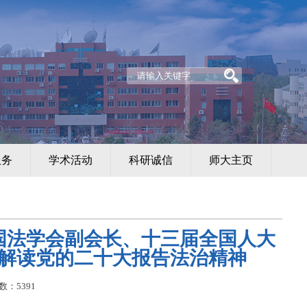
服务
学术活动
科研诚信
师大主页
国法学会副会长、十三届全国人大
解读党的二十大报告法治精神
数：
5391