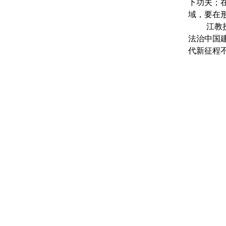
下功夫；
域，要在
江教
法治中国
代新征程