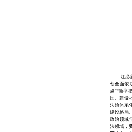
江必
创全面依
点”“新
国、建设
法治体系
建设格局
政治领域
法领域，