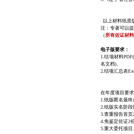
以上材料纸质
注：专著可以提
（
所有佐证材料
电子版要求：
1.结项材料P
名文档)、
2.结项汇总表Exc
在年度项目要求
1.纸版匿名最
2.纸版实名阶
3.查重报告首
4.免鉴定佐证
5.重大委托项