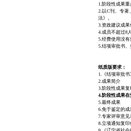
1.阶段性成果重
2.以C刊、专
法》。
3.资政建议成
4.成员不超过8
5.经费使用没
5.结项审批书、变更表
纸质版要求：
1.《结项审批
2.成果简介
3.阶段性成果
4.阶段性成果
5.最终成果
6.免于鉴定的
7.专家评审意
8.立项通知复印
9.《辽宁省社