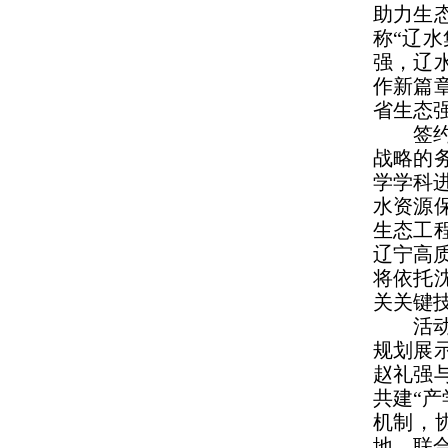
助力生
称“辽
强，辽
作新篇
省生态
签
战略的
学学科
水资源
生态工
辽宁高
将依托
关关键
活
规划展
赵礼强
共建“
机制，
地、联