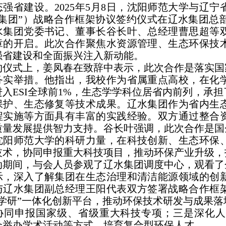
态强省建设。2025年5月8日，沈阳师范大学与辽
水集团”）战略合作框架协议签约仪式在辽水集团总
水集团党委书记、董事长谷长叶、总经理曹思超等
章的开启。此次合作聚焦水资源管理、生态环保技
强省建设和全面振兴注入新动能。
约仪式上，姜凤春在致辞中表示，此次合作是落实国
务实举措。他指出，我校作为省属重点高校，在化
进入ESI全球前1%，生态学学科位居省内前列，承
保护、生态修复等技术成果。辽水集团作为省内生
程实施等方面具有丰富的实践经验。双方通过整合
质量发展提供智力支持。谷长叶强调，此次合作是国
沈阳师范大学的科研力量，在科技创新、生态环保
技术，协同申报重大科技项目，推动环保产业升级，
动期间，与会人员参观了辽水集团调度中心，观看了
示，深入了解集团在生态治理和清洁能源领域的创
与辽水集团副总经理王阳代表双方签署战略合作框
产学研”一体化创新平台，推动环保技术研发与成果
协同申报国家级、省级重大科技专项；三是深化人
合举办学术活动等方式，培育复合型环保人才。