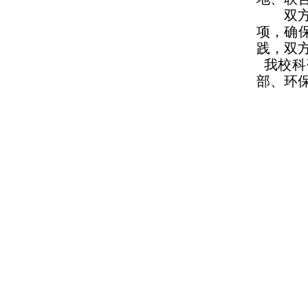
双
项，确
践，双
我校科
部、环