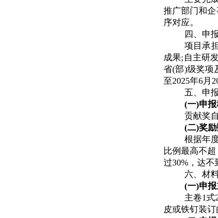
推广部门和企
序对应。
四、申
项目承
成果
;自主研
省(部)级奖
至2025年6月
五、申
(一)申
贡献奖
(二)奖
根据年
比例最高不超
过
30%，达
六、材
(一)申
主卷
1式
皮或铁钉装订