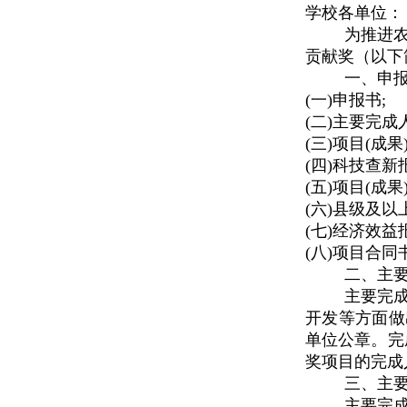
学校各单位：
为推进
贡献奖
（
以下
一、申
(一)申报书;
(二)主要完
(三)项目(成果
(四)科技查新
(五)项目(
(六)县级及
(七)经济效益
(八)项目合
二、主
主要完
开发等方面做
单位公章。完
奖项目的完成
三、主
主要完