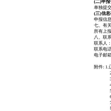
(二)申
单独提
(三)信
申报信
七、有
所有上
八、联
联
系
人
联系电
电子邮
附件
:
1