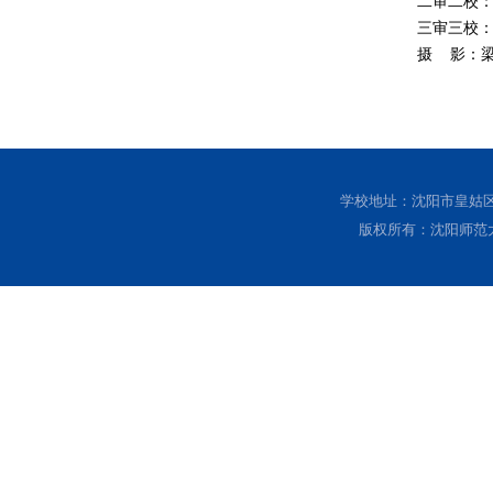
二审
二校
三审
三校
摄 影
：
学校地址：沈阳市皇姑区黄
版权所有：沈阳师范大