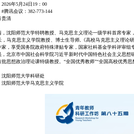
：
2026
年
5
月
24
日
19
：
0
0
：
#
腾讯会议：
382-773-144
肖贵清
：
清，沈阳师范大学特聘教授、马克思主义理论一级学科首席专家
长，马克思主义学院教授、博士生导师
,
《高校马克思主义理论
专家，享受国务院政府特殊津贴专家，国家社科基金学科评审组
员，北京市中国社会科学院习近平新时代中国特色社会主义思想
首批思想政治理论课特级教授。“全国优秀教师”
“
全国高校优秀思
：
沈阳师范大学
科研处
：
沈阳师范大学
马克思主义学院