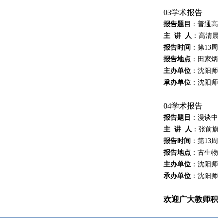
0
3学术报告
报告题目
：
普通高
主
讲
人
：
高清
报告
时间
：
第
13
周
报告
地点
：
田家炳
主办
单位
：
沈阳师
承办
单位
：
沈阳师
0
4学术报告
报告题目
：
漫谈中
主
讲
人
：
张前
报告
时间
：
第
13
周
报告
地点
：
古生物
主办
单位
：
沈阳师
承办
单位
：
沈阳师
欢迎广大教师积