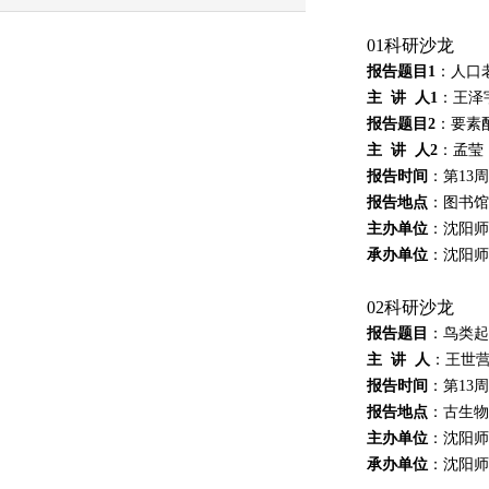
0
1
科研沙龙
报告题目
1
：
人口
主
讲
人
1
：
王泽
报告题目
2
：
要素
主
讲
人
2
：
孟莹
报告
时间
：
第
13
周
报告
地点
：
图书馆
主办
单位
：
沈阳师
承办
单位
：
沈阳师
0
2
科研沙龙
报告题目
：
鸟类起
主
讲
人
：
王世
报告
时间
：
第
13
周
报告
地点
：
古生物
主办
单位
：
沈阳师
承办
单位
：
沈阳师