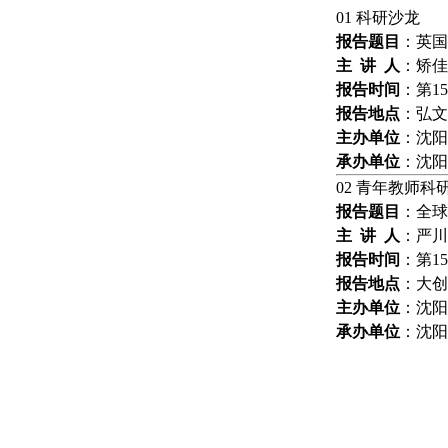
0
1
科研沙龙
报告题目
：
英国
主
讲
人
：
矫佳
报告
时间
：
第
15
报告
地点
：
弘文
主办
单位
：
沈阳
承办
单位
：
沈阳
02
青年教师科
报告题目
：
全球
主
讲
人
：
严川
报告
时间
：
第
15
报告
地点
：
大创
主办
单位
：
沈阳
承办
单位
：
沈阳