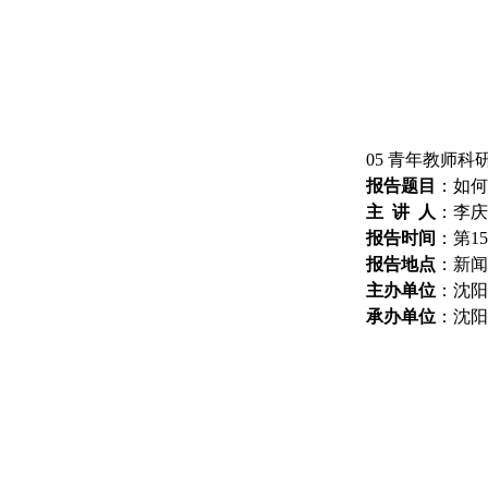
05
青年教师科
报告题目
：
如何
主
讲
人
：
李庆
报告
时间
：
第
15
报告
地点
：
新闻
主办
单位
：
沈阳
承办
单位
：
沈阳