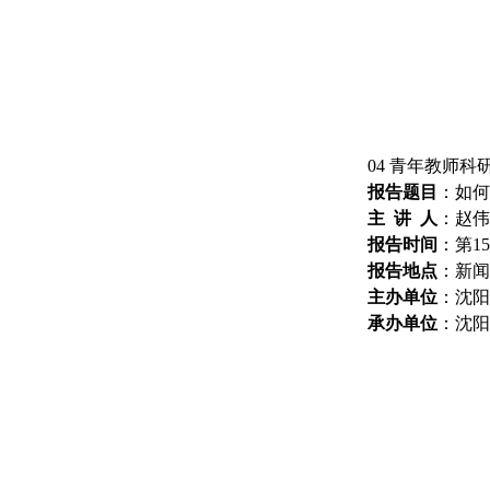
04
青年教师科
报告题目
：
如何
主
讲
人
：
赵伟
报告
时间
：
第
15
报告
地点
：
新闻
主办
单位
：
沈阳
承办
单位
：
沈阳