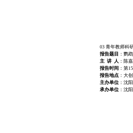
03
青年教师科
报告题目
：
鹦鹉
主
讲
人
：
陈嘉
报告
时间
：
第
15
报告
地点
：
大创
主办
单位
：
沈阳
承办
单位
：
沈阳