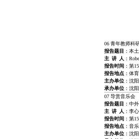
06
青年教师科
报告题目
：
本土
主
讲
人
：
Robe
报告
时间
：
第
15
报告
地点
：
体育
主办
单位
：
沈阳
承办
单位
：
沈阳
07
导赏音乐会
报告题目
：
中外
主
讲
人
：
李心
报告
时间
：
第
15
报告
地点
：
音乐
主办
单位
：
沈阳